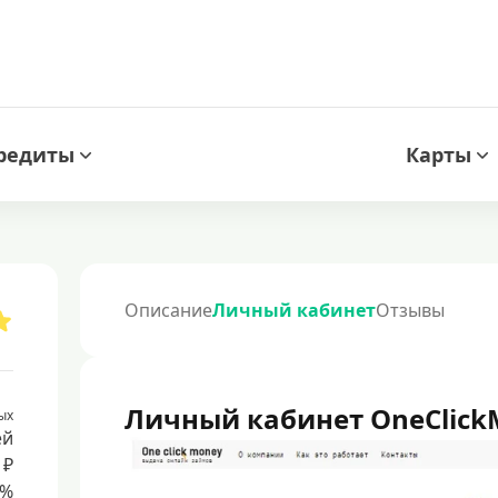
редиты
Карты
Описание
Личный кабинет
Отзывы
Личный кабинет OneClick
ых
ей
 ₽
8%