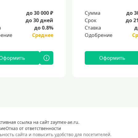
а
до 30 000 ₽
Сумма
до 3
до 30 дней
Срок
до 2
а
до 0.8%
Ставка
д
ение
Среднее
Одобрение
С
Оформить
Оформить
тивная ссылка на сайт zaymex-ae.ru.
ние
Отказ от ответственности
ость сайта и повысить удобство для посетителей.