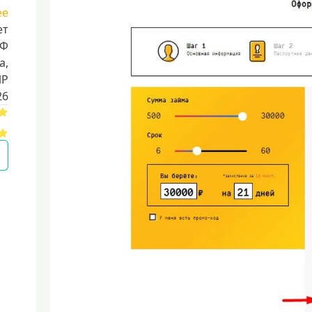
ее
ет
РФ
a,
ИР
26