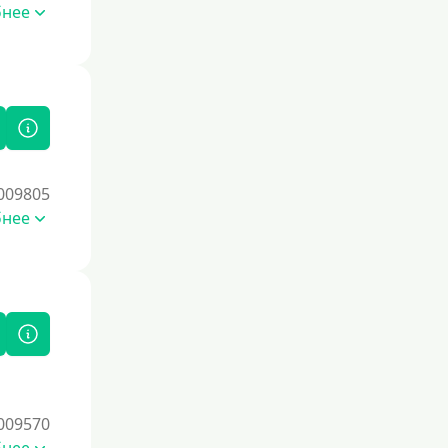
бнее
009805
бнее
009570