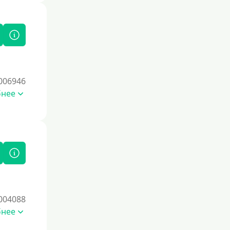
006946
бнее
004088
бнее