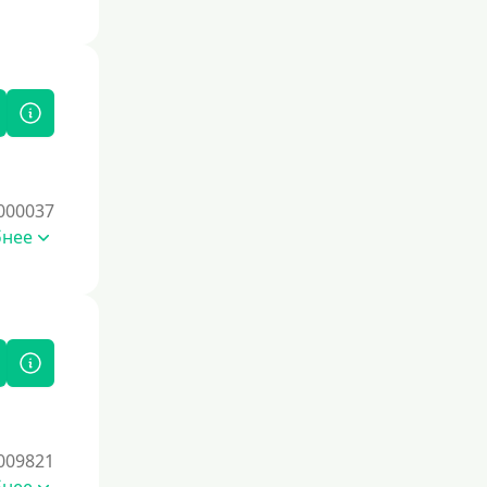
000037
бнее
009821