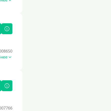
бнее
008650
бнее
007766