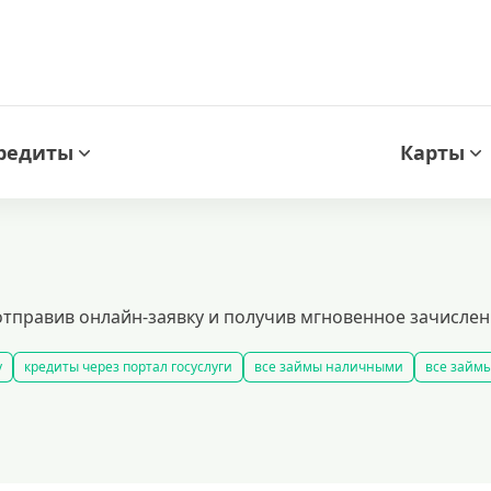
редиты
Карты
отправив онлайн-заявку и получив мгновенное зачислени
у
кредиты через портал госуслуги
все займы наличными
все займы
займы
быстрые займы
все займы до зарплаты
новые займы
смс
долгосрочные займы
популярные займы
лучшие займы
подобра