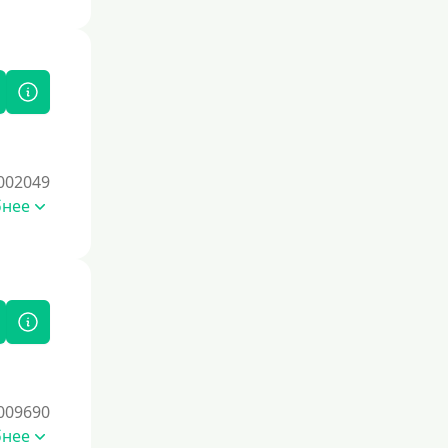
002049
бнее
009690
бнее