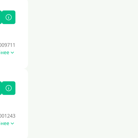
009711
бнее
001243
бнее