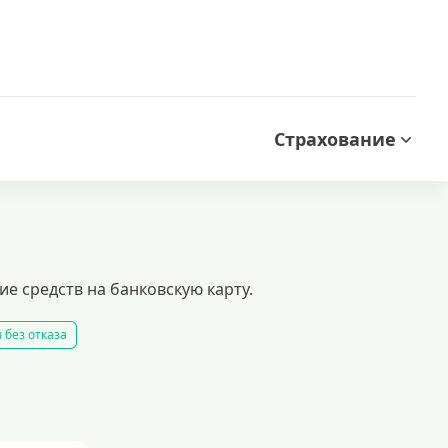
Страхование
е средств на банковскую карту.
 без отказа
 займ
все займы
все займы ночью
все займы без комиссии
ть займ
рейтинг займов
условия выдачи займов