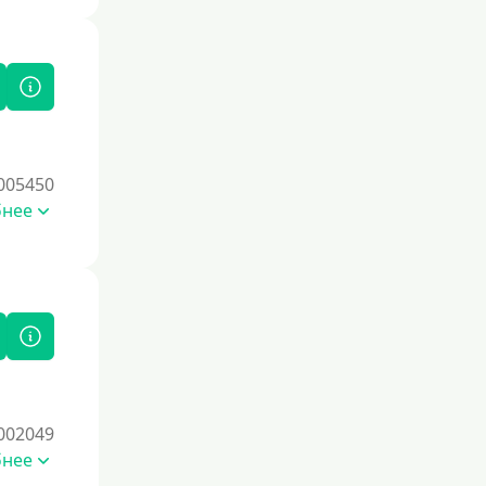
005450
бнее
002049
бнее