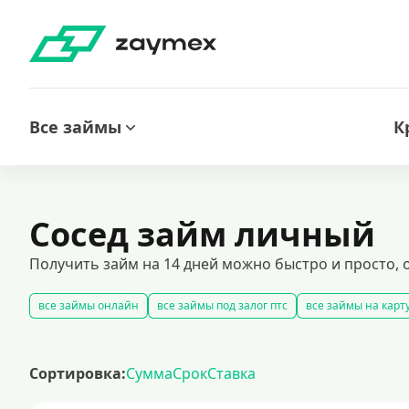
Все займы
К
Сосед займ личный
Получить займ на 14 дней можно быстро и просто, 
все займы онлайн
все займы под залог птс
все займы на карт
беспроцентные займы без дополнительных платежей
срочные 
кредиты на карту за 15 минут
получить экспресс займ в россии
Сортировка:
Сумма
Срок
Ставка
рефинансирование займов
калькулятор займов