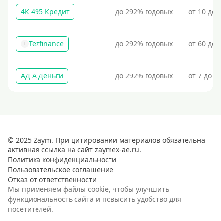
4К 495 Кредит
до 292% годовых
от 10 до 
Tezfinance
до 292% годовых
от 60 до 
T
АД А Деньги
до 292% годовых
от 7 до 3
© 2025 Zaym. При цитировании материалов обязательна
активная ссылка на сайт zaymex-ae.ru.
Политика конфиденциальности
Пользовательское соглашение
Отказ от ответственности
Мы применяем файлы cookie, чтобы улучшить
функциональность сайта и повысить удобство для
посетителей.