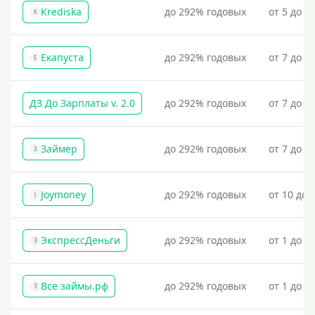
Krediska
до 292% годовых
от 5 до 3
K
Екапуста
до 292% годовых
от 7 до 2
Е
ДЗ До Зарплаты v. 2.0
до 292% годовых
от 7 до 3
Займер
до 292% годовых
от 7 до 1
З
Joymoney
до 292% годовых
от 10 до 
J
ЭкспрессДеньги
до 292% годовых
от 1 до 1
Э
Все займы.рф
до 292% годовых
от 1 до 3
З