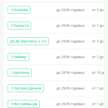
Krediska
до 292% годовых
от 5 до 3
K
Екапуста
до 292% годовых
от 7 до 2
Е
ДЗ До Зарплаты v. 2.0
до 292% годовых
от 7 до 3
Займер
до 292% годовых
от 7 до 1
З
Joymoney
до 292% годовых
от 10 до 
J
ЭкспрессДеньги
до 292% годовых
от 1 до 1
Э
Все займы.рф
до 292% годовых
от 1 до 3
З