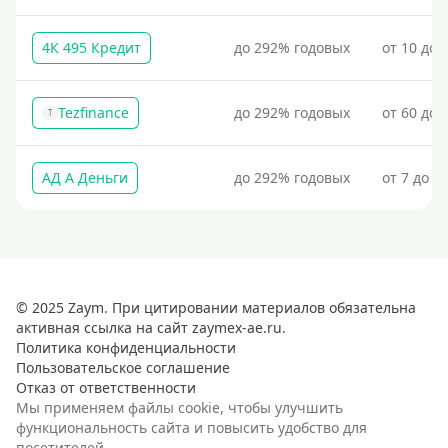
4К 495 Кредит
до 292% годовых
от 10 до 
Tezfinance
до 292% годовых
от 60 до 
T
АД А Деньги
до 292% годовых
от 7 до 3
© 2025 Zaym. При цитировании материалов обязательна
активная ссылка на сайт zaymex-ae.ru.
Политика конфиденциальности
Пользовательское соглашение
Отказ от ответственности
Мы применяем файлы cookie, чтобы улучшить
функциональность сайта и повысить удобство для
посетителей.